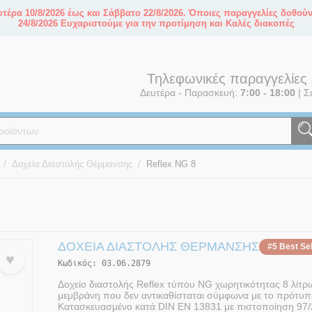
τέρα 10/8/2026 έως και Σάββατο 22/8/2026. Όποιες παραγγελίες δοθού
24/8/2026 Ευχαριστούμε για την προτίμηση και Καλές διακοπές
Τηλεφωνικές παραγγελίες
Δευτέρα - Παρασκευή:
7:00 - 18:00
|
Σ
/
/
Δοχεία Διαστολής Θέρμανσης
Reflex NG 8
ΔΟΧΕΊΑ ΔΙΑΣΤΟΛΉΣ ΘΈΡΜΑΝΣΗΣ
#5 Best Sel
♥
Κωδικός:
03.06.2879
Δοχείο διαστολής Reflex τύπου NG χωρητικότητας 8 λίτρω
μεμβράνη που δεν αντικαθίσταται σύμφωνα με το πρότυπ
Κατασκευασμένο κατά DIN EN 13831 με πιστοποίηση 97/23