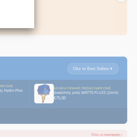
 N 500
Reflex N 800
Δοχείο Διαστολής Θέρμανσης
Zilmet Cal-Pro 150 Κάθετο
150lt
ΑΓΟΡΑ
ΑΓΟΡΑ
ΑΓΟΡΑ
Όλα τα Best Sellers
ΔΡΕΥΣΗΣ
ΔΟΧΕΊΑ ΥΨΗΛΉΣ ΠΊΕΣΗΣ-ΎΔΡΕΥΣΗΣ
ης Hydro-Plus
Διακόπτης ροής WATTS FLU25 (1inch)
€
75,00
Όλες οι προσφορές ›