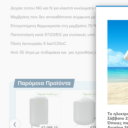
Δοχεία τύπου NG και Ν για κλειστά κυκλώματα θέρμανσης/ψύξης
Μεμβράνη που δεν αντικαθίσταται σύμφωνα με το πρότυπο DIN
Επιτρεπόμενη θερμοκρασία στη μεμβράνη 70 ºC, κατασκευασμέ
Πιστοποίηση κατά 97/23/EG για συσκευές υ
Πίεση λειτουργίας 6 bar/120oC.
Από 35 λίτρα με ποδαράκια και για προσθήκη αντιψυκτι
Παρόμοια Προϊόντα
Άμεσα
διαθέσιμο
Άμεσα
διαθέσιμο
Το ηλεκτρ
Σάββατο 2
Όποιες πα
❮
Δευτέρα 2
€
2.088,10
€
231,80