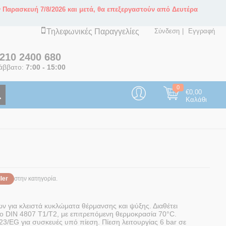
ν Παρασκευή 7/8/2026 και μετά, θα επεξεργαστούν από Δευτέρα
Τηλεφωνικές Παραγγελίες
Σύνδεση
Εγγραφή
210 2400 680
άββατο:
7:00 - 15:00
0
€
0,00
Καλάθι
ler
στην κατηγορία.
ν για κλειστά κυκλώματα θέρμανσης και ψύξης. Διαθέτει
ο DIN 4807 T1/T2, με επιτρεπόμενη θερμοκρασία 70°C.
/EG για συσκευές υπό πίεση. Πίεση λειτουργίας 6 bar σε