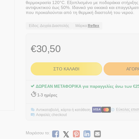
θερμοκρασία 120°C. Εξοπλισμένο με ποδαράκια στήριξης
αντιψυκτικού έως 50%. Ιδανικό για οικιακά και επαγγελμ
που προκαλούνται από τη θερμική διαστολή του νερού.
Είδος: Δοχεία Διαστολής
Μάρκα:
Reflex
€
30,50
ΣΤΟ ΚΑΛΆΘΙ
ΑΓΟΡ
ΔΩΡΕΑΝ ΜΕΤΑΦΟΡΙΚΑ για παραγγελίες άνω των
€
2
1-3 ημέρες
Εύκολες επισ
Αντικαταβολή, κάρτα ή κατάθεση
VISA
Ασφαλές checkout
Μοιράσου το: