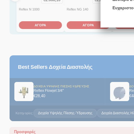
Ευχαριστο
Reflex N 1000
Reflex NG 140
Reflex N 250
ΑΓΟΡΑ
ΑΓΟΡΑ
Α
Best Sellers Δοχεία Διαστολής
ΔΟΧΕΊΑ ΥΨΗΛΉΣ ΠΊΕΣΗΣ-ΎΔΡΕΥΣΗΣ
ΔΟ
Reflex Flowjet 3/4"
Re
€
28,40
€
4
Δοχεία Υψηλής Πίεσης-Ύδρευσης
Δοχεία Διαστολής Η
Κατηγορίες:
Προσφορές