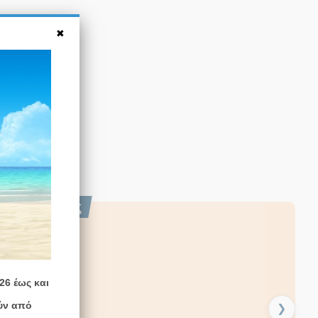
εξαν επίσης
Άμεσα
διαθέσιμο
Άμεσα
διαθέσιμο
Άμεσα
διαθέσιμο
26 έως και
ύν από
❯
€
870,50
€
1.643,50
€
170,00