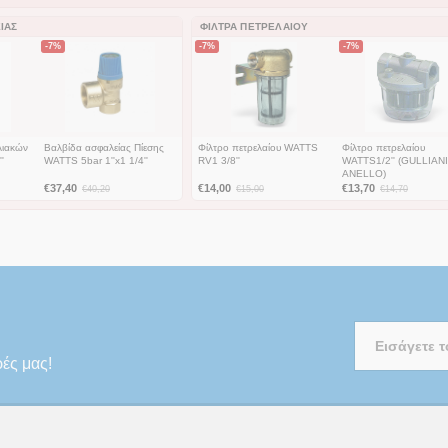
ΊΑΣ
ΦΊΛΤΡΑ ΠΕΤΡΕΛΑΊΟΥ
-7%
-7%
-7%
λιακών
Βαλβίδα ασφαλείας Πίεσης
Φίλτρο πετρελαίου WATTS
Φίλτρο πετρελαίου
'
WATTS 5bar 1''x1 1/4''
RV1 3/8''
WATTS1/2'' (GULLIANI
ANELLO)
€
37,40
€
14,00
€
13,70
€
40,20
€
15,00
€
14,70
ρές μας!