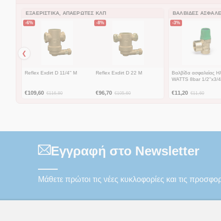
ΕΞΑΕΡΙΣΤΙΚΆ, ΑΠΑΕΡΩΤΈΣ ΚΛΠ
ΒΑΛΒΊΔΕΣ ΑΣΦΑΛΕ
-6%
-8%
-3%
❮
Reflex Exdirt D 11/4'' M
Reflex Exdirt D 22 M
Βαλβίδα ασφαλείας Η
WATTS 8bar 1/2''x3/4'
€
109,60
€
96,70
€
11,20
€
116,80
€
105,60
€
11,60
Εγγραφή στο Newsletter
Μάθετε πρώτοι τις νέες κυκλοφορίες και τις προσφο