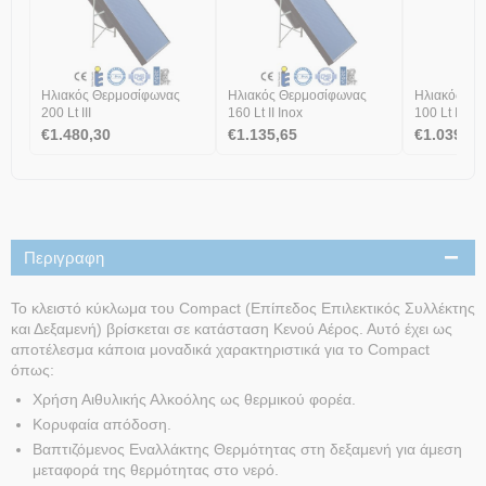
Ηλιακός Θερμοσίφωνας
Ηλιακός Θερμοσίφωνας
Ηλιακός Θε
200 Lt ΙΙΙ
160 Lt ΙΙ Inox
100 Lt ΙΙΙ In
€
1.480,30
€
1.135,65
€
1.039,60
Περιγραφη
Το κλειστό κύκλωμα του Compact (Επίπεδος Επιλεκτικός Συλλέκτης
και Δεξαμενή) βρίσκεται σε κατάσταση Κενού Αέρος. Αυτό έχει ως
αποτέλεσμα κάποια μοναδικά χαρακτηριστικά για το Compact
όπως:
Χρήση Αιθυλικής Αλκοόλης ως θερμικού φορέα.
Κορυφαία απόδοση.
Βαπτιζόμενος Εναλλάκτης Θερμότητας στη δεξαμενή για άμεση
μεταφορά της θερμότητας στο νερό.