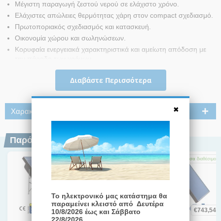
Μέγιστη παραγωγή ζεστού νερού σε ελάχιστο χρόνο.
Ελάχιστες απώλειες θερμότητας χάρη στον compact σχεδιασμό.
Πρωτοποριακός σχεδιασμός και κατασκευή.
Οικονομία χώρου και σωληνώσεων.
Κορυφαία ενεργειακά χαρακτηριστικά και αμείωτη απόδοση με
την πάροδο των χρόνων.
Αντοχή στον πάγο έως (-6o°C).
Διαβάστε Περισσότερα
Δεν χρειάζεται συμπλήρωση ή αντικατάσταση αντιψυκτικού
υγρού.
Εύκολη εγκατάσταση.
Χαρακτηριστικά
Αποφυγή ανάστροφης ροής
Παρόμοια Προϊόντα
Άμεσα
διαθέσιμο
Άμεσα
διαθέσιμο
Άμεσα
διαθέσιμο
Το ηλεκτρονικό μας κατάστημα θα
παραμείνει κλειστό από Δευτέρα
€
1.480,30
€
1.135,65
€
743,54
10/8/2026 έως και Σάββατο
22/8/2026.