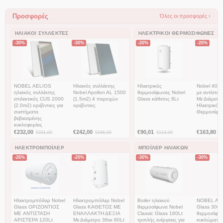
Προσφορές
Όλες οι προσφορές ›
ΗΛΙΑΚΟΊ ΣΥΛΛΈΚΤΕΣ
ΗΛΕΚΤΡΙΚΟΊ ΘΕΡΜΟΣΊΦΩΝΕΣ
-30%
-30%
-20%
-20%
NOBEL AELIOS
Ηλιακός συλλέκτης
Ηλεκτρικός
Nobel 40lt 
ηλιακός συλλέκτης
Nobel Apollon AL 1500
θερμοσίφωνας Nobel
με αντίστασ
επιλεκτικός CUS 2000
(1.5m2) 4 παροχών
Glass κάθετος 8Lt
Με Διάμετρ
(2.0m2) οριζόντιος για
οριζόντιος
Ηλεκτρικός
συστήματα
Θερμοσίφω
βεβιασμένης
κυκλοφορίας
€
232,00
€
242,00
€
90,01
€
163,80
€
331,00
€
346,00
€
113,00
€
ΗΛΕΚΤΡΟΜΠΌΙΛΕΡ
ΜΠΌΙΛΕΡ ΗΛΙΑΚΏΝ
-26%
-20%
-30%
-30%
Ηλεκτρομπόϊλερ Nobel
Ηλεκτρομπόϊλερ Nobel
Boiler ηλιακού
NOBEL Aeli
Glass ΟΡΙΖΟΝΤΙΟΣ
Glass ΚΑΘΕΤΟΣ ΜΕ
θερμοσίφωνα Nobel
Glass 300lt
ME ΑΝΤΙΣΤΑΣΗ
ΕΝΑΛΛΑΚΤΗ ΔΕΞΙΑ
Classic Glass 160Lt
θερμοσίφων
ΑΡΙΣΤΕΡΑ 120Lt
Με Διάμετρο 36εκ 80Lt
τριπλής ενέργειας για
κυκλώματος